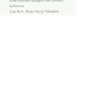
Elde yıkarken süngerin sarı yönünü
kullanınız.
Çap 8cm. (Kulp Hariç) Yükseklik
9,5cm.
Tasarım Erdil Yaşaroğlu
Mesafeli satış sözleşmesi
Kullanıcı ve gizlilik koşulları
Teslimat, garanti ve iade
İletişim
superpenguen.co
m
Canavar Medya LTD. Istanbul © 2023