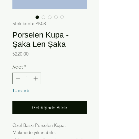
Stok kodu: PK08
Porselen Kupa -
Şaka Len Şaka
Fiyat
₺220,00
Adet
*
Tükendi
Geldiğinde Bildir
Özel Baskı Porselen Kupa.
Makinede yıkanabilir.