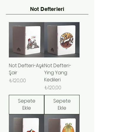
Not Defterleri
Not Defteri-Aşık
Not Defteri-
Şair
Ying Yang
Kedileri
Fiyat
₺120,00
Fiyat
₺120,00
Sepete
Sepete
Ekle
Ekle