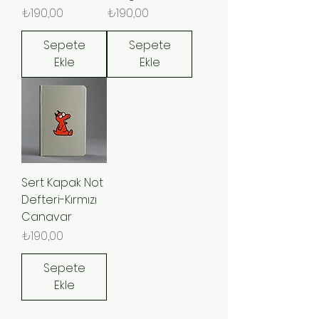
Fiyat
Fiyat
₺190,00
₺190,00
Sepete
Sepete
Ekle
Ekle
Sert Kapak Not
Defteri-Kırmızı
Canavar
Fiyat
₺190,00
Sepete
Ekle