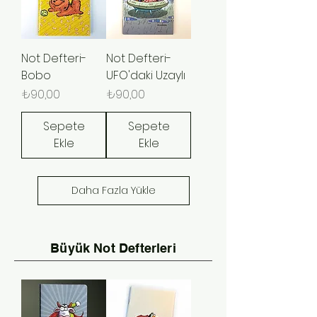
Not Defteri-
Not Defteri-
Bobo
UFO'daki Uzaylı
Fiyat
Fiyat
₺90,00
₺90,00
Sepete
Sepete
Ekle
Ekle
Daha Fazla Yükle
Büyük Not Defterleri