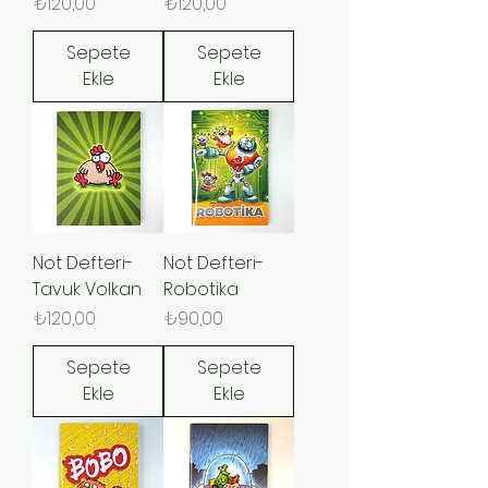
Fiyat
Fiyat
₺120,00
₺120,00
Sepete
Sepete
Ekle
Ekle
Not Defteri-
Not Defteri-
Tavuk Volkan
Robotika
Fiyat
Fiyat
₺120,00
₺90,00
Sepete
Sepete
Ekle
Ekle