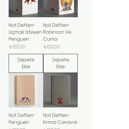
Not Defteri-
Not Defteri-
Uçmak İsteyen
Robinson Ve
Penguen
Cuma
Fiyat
Fiyat
₺120,00
₺120,00
Sepete
Sepete
Ekle
Ekle
Not Defteri-
Not Defteri-
Penguen
Kırmızı Canavar