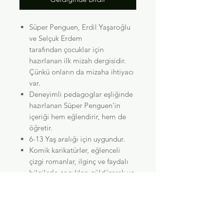
Süper Penguen, Erdil Yaşaroğlu
ve Selçuk Erdem
tarafından çocuklar için
hazırlanan ilk mizah dergisidir.
Çünkü onların da mizaha ihtiyacı
var.
Deneyimli pedagoglar eşliğinde
hazırlanan Süper Penguen'in
içeriği hem eğlendirir, hem de
öğretir.
6-13 Yaş aralığı için uygundur.
Komik karikatürler, eğlenceli
çizgi romanlar, ilginç ve faydalı
bilgilerle çocukları güldürerek ve
eğlendirerek hayata hazırlar.
Neden Süper Penguen?