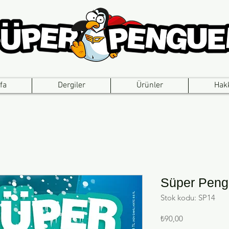
fa
Dergiler
Ürünler
Hak
Süper Peng
Stok kodu: SP14
Fiyat
₺90,00