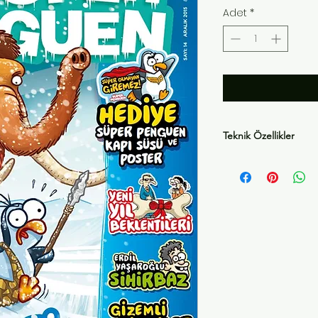
Adet
*
Teknik Özellikler
Kapak+48 sayfa,
27x19,5cm.
Renkli kuşe kağıt.
Poşeti ve promos