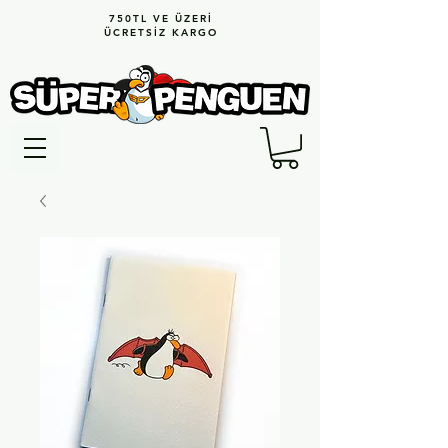
750TL VE ÜZERİ
ÜCRETSİZ KARGO