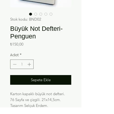
Stok kodu: BND02
Büyük Not Defteri-
Penguen
Fiyat
₺150,00
Adet
*
Sepete Ekle
Karton kapaklı büyük not defteri.
76 Sayfa ve çizgili. 21x14,5cm.
Tasarım Selçuk Erdem.