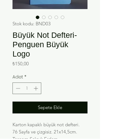
Stok kodu: BND03
Büyük Not Defteri-
Penguen Büyük
Logo
Fiyat
₺150,00
Adet
*
Sepete Ekle
Karton kapaklı büyük not defteri.
76 Sayfa ve çizgisiz. 21x14,5cm.
Tasarım Selçuk Erdem.